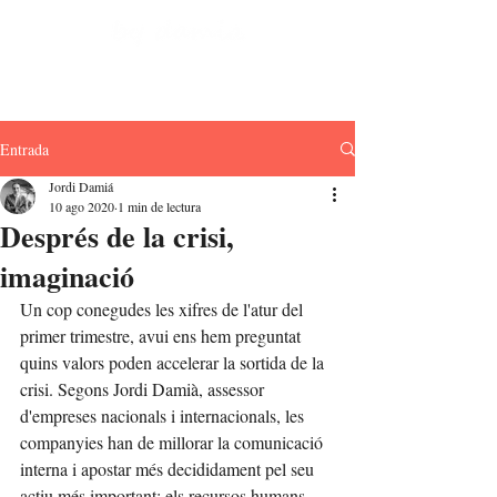
Entrada
Jordi Damiá
10 ago 2020
1 min de lectura
Després de la crisi,
imaginació
Un cop conegudes les xifres de l'atur del 
primer trimestre, avui ens hem preguntat 
quins valors poden accelerar la sortida de la 
crisi. Segons Jordi Damià, assessor 
d'empreses nacionals i internacionals, les 
companyies han de millorar la comunicació 
interna i apostar més decididament pel seu 
actiu més important: els recursos humans.